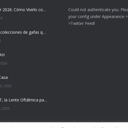
Eclipse Solar 2026: Cómo Vivirlo con Total Seguridad
Could not authenticate you. Ple
your config under Appearance-
26
>Twitter Feed!
Las nuevas colecciones de gafas que marcarán tendencia esta temporada
6
DAH
2026
Casa
E, 2025
MiYOSMART, la Lente Oftálmica para la Gestión de la Miopía Infantil
, 2025