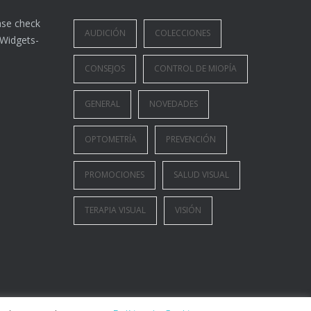
ase check
AUDICIÓN
COLECCIONES
>Widgets-
CONSEJOS
CONTROL DE MIOPÍA
GENERAL
NOVEDADES
OPTOMETRÍA
PREVENCIÓN
PROMOCIONES
SALUD VISUAL
TERAPIA VISUAL
VISIÓN