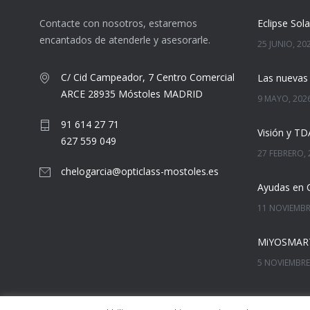
Contacte con nosotros, estaremos
encantados de atenderle y asesorarle.
25 JUNIO, 20
C/ Cid Campeador, 7 Centro Comercial
ARCE 28935 Móstoles MADRID
9 MAYO, 202
91 614 27 71
Visión y T
627 559 049
27 FEBRERO, 
chelogarcia@opticlass-mostoles.es
Ayudas en 
11 NOVIEMBR
5 NOVIEMBRE