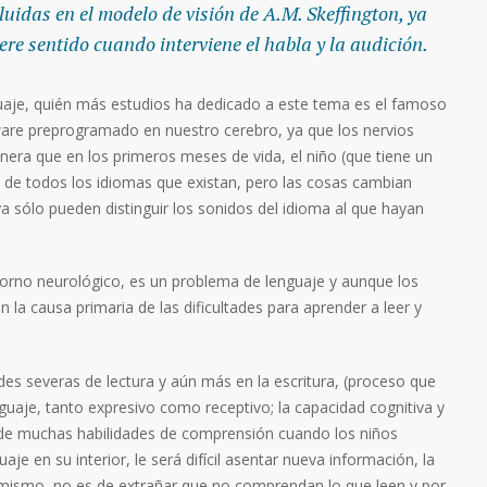
luidas en el modelo de visión de A.M. Skeffington, ya
ere sentido cuando interviene el habla y la audición.
aje, quién más estudios ha dedicado a este tema es el famoso
are preprogramado en nuestro cerebro, ya que los nervios
nera que en los primeros meses de vida, el niño (que tiene un
s de todos los idiomas que existan, pero las cosas cambian
 sólo pueden distinguir los sonidos del idioma al que hayan
orno neurológico, es un problema de lenguaje y aunque los
 la causa primaria de las dificultades para aprender a leer y
des severas de lectura y aún más en la escritura, (proceso que
uaje, tanto expresivo como receptivo; la capacidad cognitiva y
ón de muchas habilidades de comprensión cuando los niños
je en su interior, le será difícil asentar nueva información, la
o mismo, no es de extrañar que no comprendan lo que leen y por