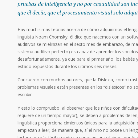
pruebas de inteligencia y no por casualidad son inc
que él decía, que el procesamiento visual solo adqui
Hay muchísimas teorías acerca de cómo adquirimos el lengu
lingüista Noam Chomsky, él dice que nacemos con un softw
auditivos se mielinizan en el sexto mes de embarazo, de ma
sistema auditivo perfecto) es capaz de aprender los sonido
desafortunadamente, ya que para el primer año, los bebés ya
estado expuestos durante los últimos seis meses.
Concuerdo con muchos autores, que la Dislexia, como trast
problemas visuales están presentes en los “disléxicos” no son
escribir.
Y esto lo compruebo, al observar que los niños con dificulta
requiere de un tiempo mayor), se deben a problemas de leng
lingüística proporciona cimientos únicos para la adquisici
empiezan a leer, de manera que, sí el niño no posee un lengua
lectura es más fácil cuando se conocen las palabras, por l