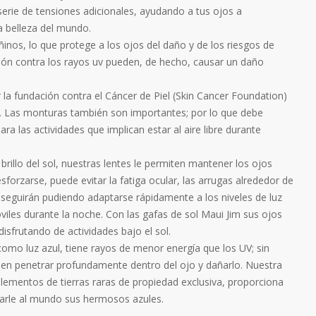
erie de tensiones adicionales, ayudando a tus ojos a
 belleza del mundo.
inos, lo que protege a los ojos del daño y de los riesgos de
ción contra los rayos uv pueden, de hecho, causar un daño
la fundación contra el Cáncer de Piel (Skin Cancer Foundation)
dea. Las monturas también son importantes; por lo que debe
 las actividades que implican estar al aire libre durante
l brillo del sol, nuestras lentes le permiten mantener los ojos
esforzarse, puede evitar la fatiga ocular, las arrugas alrededor de
n seguirán pudiendo adaptarse rápidamente a los niveles de luz
iles durante la noche. Con las gafas de sol Maui Jim sus ojos
frutando de actividades bajo el sol.
 como luz azul, tiene rayos de menor energía que los UV; sin
den penetrar profundamente dentro del ojo y dañarlo. Nuestra
elementos de tierras raras de propiedad exclusiva, proporciona
tarle al mundo sus hermosos azules.