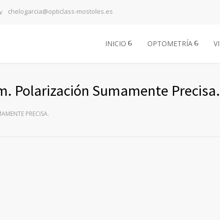
chelogarcia@opticlass-mostoles.es
INICIO
OPTOMETRÍA
V
im. Polarización Sumamente Precisa.
MAMENTE PRECISA.