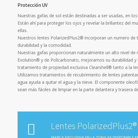
Protección UV
Nuestras gafas de sol están destinadas a ser usadas, en los d
Están ahí para proteger los ojos y revelar la brillantez del
ellas.
Nuestros lentes PolarizedPlus2® incorporan un numero de t
durabilidad y la comodidad.
Nuestras gafas proporcionan naturalmente un alto nivel de r
Evolution® y de Policarbonato, mejoramos su durabilidad y 
tratamiento de propiedad exclusiva Clearshell® tanto a la le
Utilizamos tratamientos de recubrimiento de lentes patentad
agua ayuda a quitar el agua y la nieve. El componente oleof
sean más fáciles de limpiar en la parte delantera y trasera de 
Lentes PolarizedPlus2®
MARCA EXCLUSIVA EN LA ZONA YA DISPONIBLE 