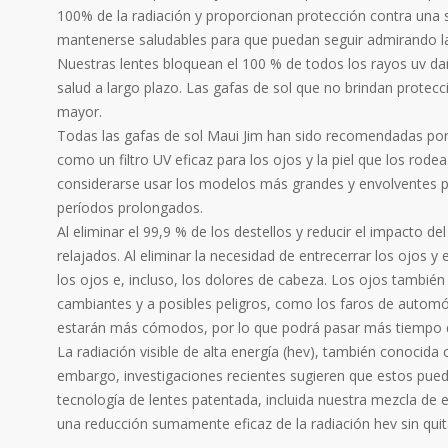
100% de la radiación y proporcionan protección contra una s
mantenerse saludables para que puedan seguir admirando la
Nuestras lentes bloquean el 100 % de todos los rayos uv dañ
salud a largo plazo. Las gafas de sol que no brindan protec
mayor.
Todas las gafas de sol Maui Jim han sido recomendadas por 
como un filtro UV eficaz para los ojos y la piel que los ro
considerarse usar los modelos más grandes y envolventes para
períodos prolongados.
Al eliminar el 99,9 % de los destellos y reducir el impacto de
relajados. Al eliminar la necesidad de entrecerrar los ojos y 
los ojos e, incluso, los dolores de cabeza. Los ojos tambié
cambiantes y a posibles peligros, como los faros de automóv
estarán más cómodos, por lo que podrá pasar más tiempo dis
La radiación visible de alta energía (hev), también conocida
embargo, investigaciones recientes sugieren que estos pue
tecnología de lentes patentada, incluida nuestra mezcla de 
una reducción sumamente eficaz de la radiación hev sin qui