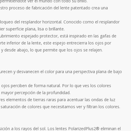
 permitiéndote ver el mundo con todo su brillo.
stro proceso de fabricación del lente patentado crea una
 bloqueo del resplandor horizontal. Conocido como el resplandor
 superficie plana, lisa o brillante.
ecubrimiento espejado protector, está inspirado en las gafas de
rte inferior de la lente, este espejo entrecierra los ojos por
a y desde abajo, lo que permite que los ojos se relajen.
recen y desvanecen el color para una perspectiva plana de bajo
ojos perciben de forma natural. Por lo que ves los colores
a mayor percepción de la profundidad.
s elementos de tierras raras para acentuar las ondas de luz
 saturación de colores que necesitamos ver y filtran los colores.
ición a los rayos del sol. Los lentes PolarizedPlus2® eliminan el