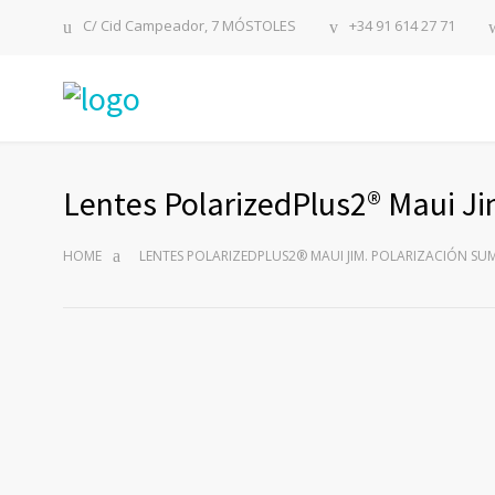
C/ Cid Campeador, 7 MÓSTOLES
+34 91 614 27 71
Lentes PolarizedPlus2® Maui J
HOME
LENTES POLARIZEDPLUS2® MAUI JIM. POLARIZACIÓN SU