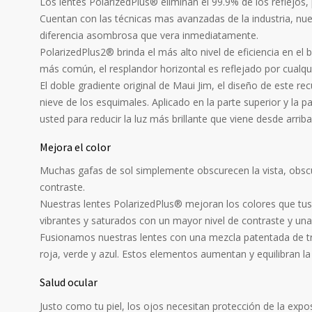
Los lentes PolarizedPlus® eliminan el 99.9% de los reflejos,
Cuentan con las técnicas mas avanzadas de la industria, nue
diferencia asombrosa que vera inmediatamente.
PolarizedPlus2® brinda el más alto nivel de eficiencia en el
más común, el resplandor horizontal es reflejado por cualquier
El doble gradiente original de Maui Jim, el diseño de este r
nieve de los esquimales. Aplicado en la parte superior y la pa
usted para reducir la luz más brillante que viene desde arrib
Mejora el color
Muchas gafas de sol simplemente obscurecen la vista, obscu
contraste.
Nuestras lentes PolarizedPlus® mejoran los colores que tus 
vibrantes y saturados con un mayor nivel de contraste y un
Fusionamos nuestras lentes con una mezcla patentada de tre
roja, verde y azul. Estos elementos aumentan y equilibran la
Salud ocular
Justo como tu piel, los ojos necesitan protección de la expos