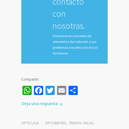
contacto
con
nosotras.
Estaremos encantadas de
atenderle y dar solución a sus
problemas visuales y los de sus
familiares.
Compartir:
WhatsApp
Facebook
Twitter
Email
Compartir
Deja una respuesta
OPTICLASS
OPTOMETRÍA
,
TERAPIA VISUAL