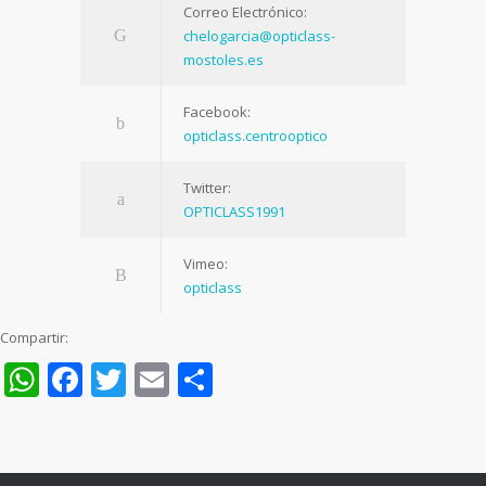
Correo Electrónico:
chelogarcia@opticlass-
mostoles.es
Facebook:
opticlass.centrooptico
Twitter:
OPTICLASS1991
Vimeo:
opticlass
Compartir:
WhatsApp
Facebook
Twitter
Email
Compartir