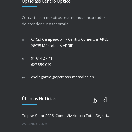
Opticlass Centro Óptico
Contacte con nosotros, estaremos encantados
de atenderle y asesorarle.
C/ Cid Campeador, 7 Centro Comercial ARCE
28935 Móstoles MADRID
91 614 27 71
627 559 049
chelogarcia@opticlass-mostoles.es
Últimas Noticias
Eclipse Solar 2026: Cómo Vivirlo con Total Seguridad
25 JUNIO, 2026