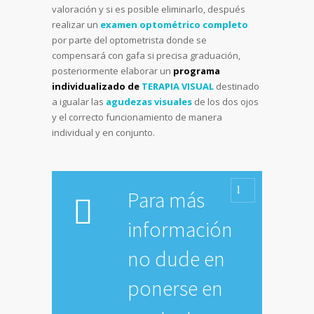
valoración y si es posible eliminarlo, después
realizar un
examen optométrico completo
por parte del optometrista donde se
compensará con gafa si precisa graduación,
posteriormente elaborar un
programa
individualizado de
TERAPIA VISUAL
destinado
a igualar las
agudezas visuales
de los dos ojos
y el correcto funcionamiento de manera
individual y en conjunto.
Para más
información
no dude en
ponerse en