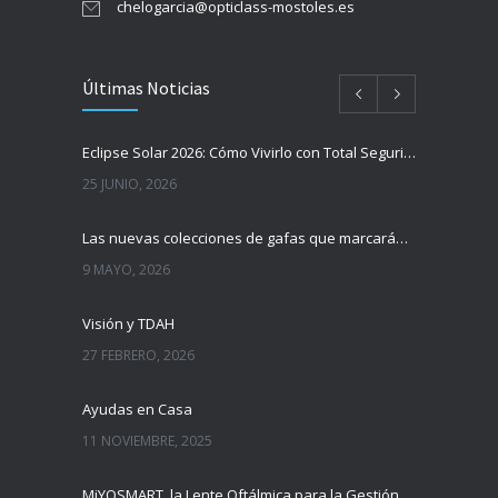
chelogarcia@opticlass-mostoles.es
Últimas Noticias
Eclipse Solar 2026: Cómo Vivirlo con Total Seguridad
25 JUNIO, 2026
Las nuevas colecciones de gafas que marcarán tendencia esta temporada
9 MAYO, 2026
Visión y TDAH
27 FEBRERO, 2026
Ayudas en Casa
11 NOVIEMBRE, 2025
MiYOSMART, la Lente Oftálmica para la Gestión de la Miopía Infantil