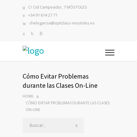
C/ Cid Campeador, 7 MÓSTOLES
+34 91 614 27 71
chelogarcia@opticlass-mostoles.es
Cómo Evitar Problemas
durante las Clases On-Line
HOME
CÓMO EVITAR PROBLEMAS DURANTE LAS CLASES
ON-LINE