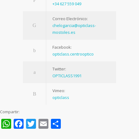
+34 627 559 049
Correo Electrónico:
chelogarcia@opticlass-
mostoles.es
Facebook:
opticlass.centrooptico
Twitter:
OPTICLASS1991
Vimeo:
opticlass
Compartir:
WhatsApp
Facebook
Twitter
Email
Compartir