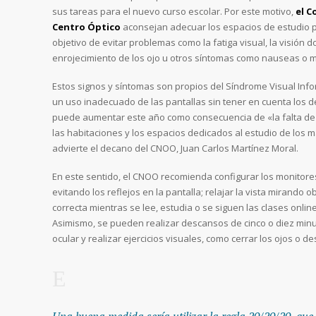
sus tareas para el nuevo curso escolar. Por este motivo,
el C
Centro Óptico
aconsejan adecuar los espacios de estudio pa
objetivo de evitar problemas como la fatiga visual, la visión do
enrojecimiento de los ojo u otros síntomas como nauseas o m
Estos signos y síntomas son propios del Síndrome Visual Inf
un uso inadecuado de las pantallas sin tener en cuenta los 
puede aumentar este año como consecuencia de «la falta de r
las habitaciones y los espacios dedicados al estudio de los 
advierte el decano del CNOO, Juan Carlos Martínez Moral.
En este sentido, el CNOO recomienda configurar los monitor
evitando los reflejos en la pantalla; relajar la vista mirando
correcta mientras se lee, estudia o se siguen las clases online
Asimismo, se pueden realizar descansos de cinco o diez min
ocular y realizar ejercicios visuales, como cerrar los ojos o de
Una buena medida sería utilizar la regla 20/20/20, que