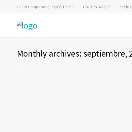
C/ Cid Campeador, 7 MÓSTOLES
+34 91 614 27 71
chelog
Monthly archives: septiembre, 