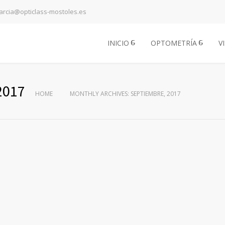
arcia@opticlass-mostoles.es
INICIO
OPTOMETRÍA
V
2017
HOME
MONTHLY ARCHIVES: SEPTIEMBRE, 2017