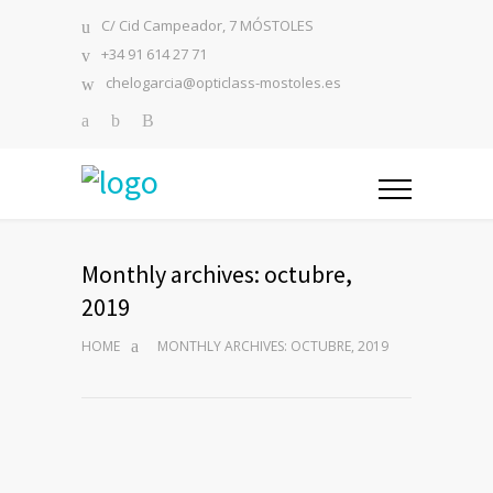
C/ Cid Campeador, 7 MÓSTOLES
+34 91 614 27 71
chelogarcia@opticlass-mostoles.es
Monthly archives: octubre,
2019
HOME
MONTHLY ARCHIVES: OCTUBRE, 2019