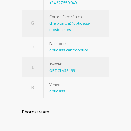
+34 627 559 049
Correo Electrónico:
chelogarcia@opticlass-
mostoles.es
Facebook:
opticlass.centrooptico
Twitter:
OPTICLASS1991
Vimeo:
opticlass
Photostream