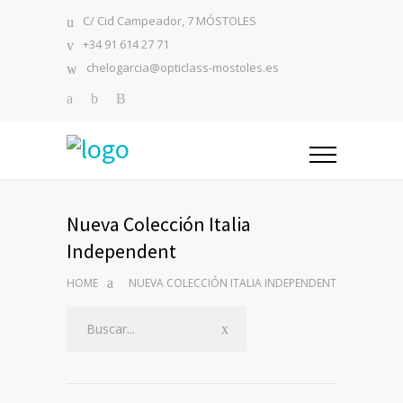
C/ Cid Campeador, 7 MÓSTOLES
+34 91 614 27 71
chelogarcia@opticlass-mostoles.es
Nueva Colección Italia
Independent
HOME
NUEVA COLECCIÓN ITALIA INDEPENDENT