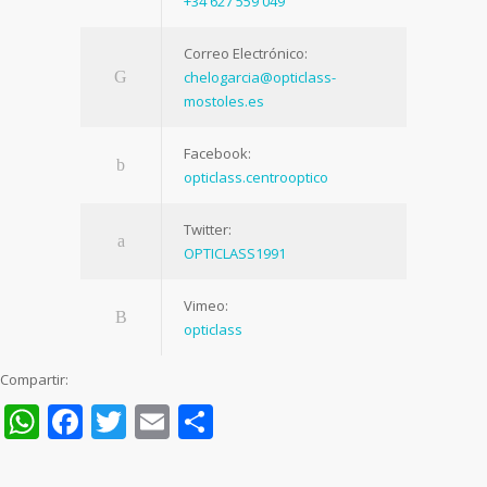
+34 627 559 049
Correo Electrónico:
chelogarcia@opticlass-
mostoles.es
Facebook:
opticlass.centrooptico
Twitter:
OPTICLASS1991
Vimeo:
opticlass
Compartir:
WhatsApp
Facebook
Twitter
Email
Compartir