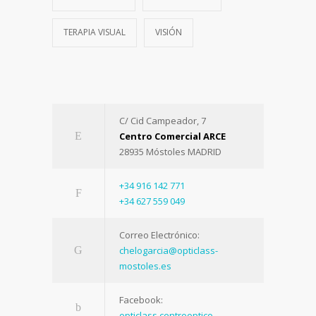
TERAPIA VISUAL
VISIÓN
C/ Cid Campeador, 7
Centro Comercial ARCE
28935 Móstoles MADRID
+34 916 142 771
+34 627 559 049
Correo Electrónico:
chelogarcia@opticlass-
mostoles.es
Facebook:
opticlass.centrooptico