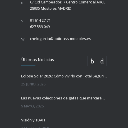
C/ Cid Campeador, 7 Centro Comercial ARCE
28935 Móstoles MADRID
91 614 27 71
627 559 049
chelogarcia@opticlass-mostoles.es
Últimas Noticias
Eclipse Solar 2026: Cómo Vivirlo con Total Seguridad
25 JUNIO, 2026
Las nuevas colecciones de gafas que marcarán tendencia esta temporada
9 MAYO, 2026
Visión y TDAH