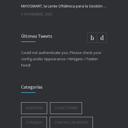
MiYOSMART, la Lente Oftálmica para la Gestión de la Miopía Infantil
5 NOVIEMBRE, 2025
Últimos Tweets
Could not authenticate you. Please check your
config under Appearance->Widgets->Twitter
Feed!
Categorías
AUDICIÓN
COLECCIONES
CONSEJOS
CONTROL DE MIOPÍA