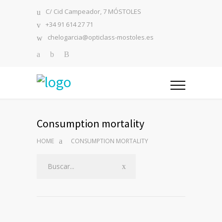
C/ Cid Campeador, 7 MÓSTOLES
+34 91 614 27 71
chelogarcia@opticlass-mostoles.es
Consumption mortality
HOME
CONSUMPTION MORTALITY