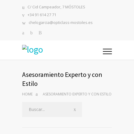
C/ Cid Campeador, 7 MÓSTOLES
+34 91 614 27 71
chelogarcia@opticlass-mostoles.es
Asesoramiento Experto y con
Estilo
HOME
ASESORAMIENTO EXPERTO Y CON ESTILO