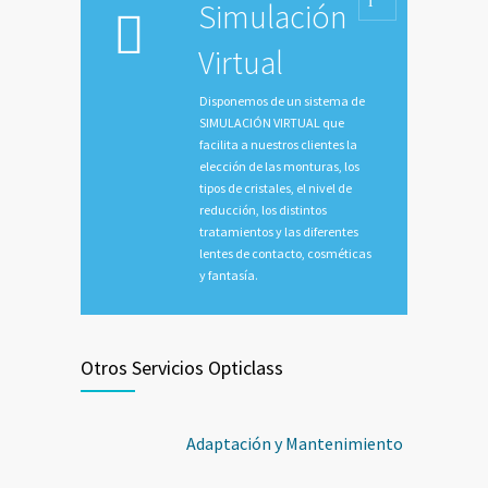
Simulación
Virtual
Disponemos de un sistema de
SIMULACIÓN VIRTUAL que
facilita a nuestros clientes la
elección de las monturas, los
tipos de cristales, el nivel de
reducción, los distintos
tratamientos y las diferentes
lentes de contacto, cosméticas
y fantasía.
Otros Servicios Opticlass
Adaptación y Mantenimiento