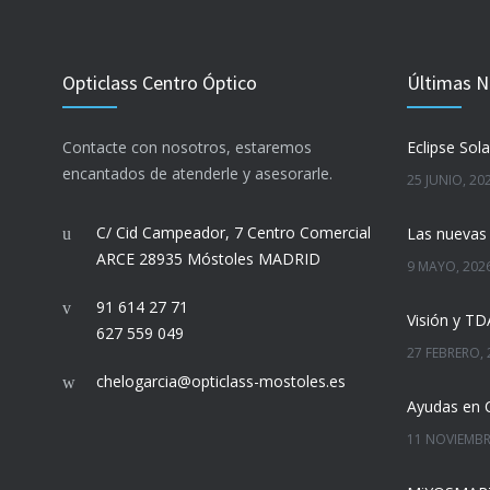
Opticlass Centro Óptico
Últimas N
Contacte con nosotros, estaremos
encantados de atenderle y asesorarle.
25 JUNIO, 20
C/ Cid Campeador, 7 Centro Comercial
ARCE 28935 Móstoles MADRID
9 MAYO, 202
91 614 27 71
Visión y T
627 559 049
27 FEBRERO, 
chelogarcia@opticlass-mostoles.es
Ayudas en 
11 NOVIEMBR