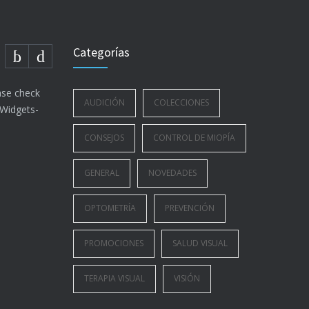
Categorías
ase check
AUDICIÓN
COLECCIONES
>Widgets-
CONSEJOS
CONTROL DE MIOPÍA
GENERAL
NOVEDADES
OPTOMETRÍA
PREVENCIÓN
PROMOCIONES
SALUD VISUAL
TERAPIA VISUAL
VISIÓN