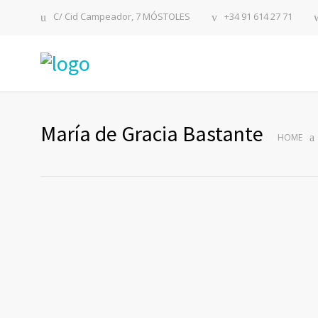
C/ Cid Campeador, 7 MÓSTOLES
+34 91 614 27 71
María de Gracia Bastante
HOME