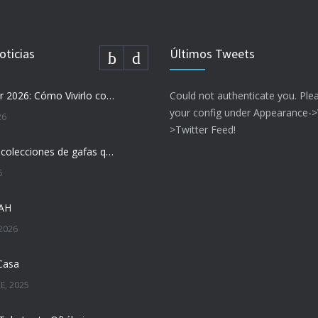
oticias
Últimos Tweets
Eclipse Solar 2026: Cómo Vivirlo con Total Seguridad
Could not authenticate you. Ple
your config under Appearance-
26
>Twitter Feed!
Las nuevas colecciones de gafas que marcarán tendencia esta temporada
6
DAH
2026
Casa
E, 2025